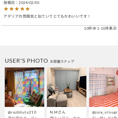
投稿日
2024/02/05
アデリアの雰囲気と似ていてとてもかわいいです！
10
件中
1
-
10
件表示
USER'S PHOTO
お部屋スナップ
@razbliuto210
N.Mさん
@joia_otsug