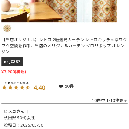
【当店オリジナル】レトロ 2級遮光カーテン レトロキッチュなワク
ワク空間を作る、当店のオリジナルカーテン ＜ロリポップ オレン
ジ＞
ns_0387
¥
7,900
10
4.40
10
件中
1
-
10
件表示
ビスコ
秋田県
50代
女性
投稿日
2025/05/30