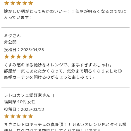
懐かしい柄がとってもかわいい～！！部屋が明るくなるので気に
入っています！
ミク
非公開
投稿日
2025/04/28
くすみ感のある絶妙なオレンジで、派手すぎずおしゃれ。

部屋が一気にあたたかくなって、気分まで明るくなりました◎

毎朝カーテンを開けるのがちょっと楽しみです。
レトロカフェ愛好家
福岡県
40代
女性
投稿日
2025/03/13
まさにレトロキッチュの真骨頂！！明るいオレンジ色とタイル模
様が、ワクワクする空間にしてくれて嬉しいです🌷