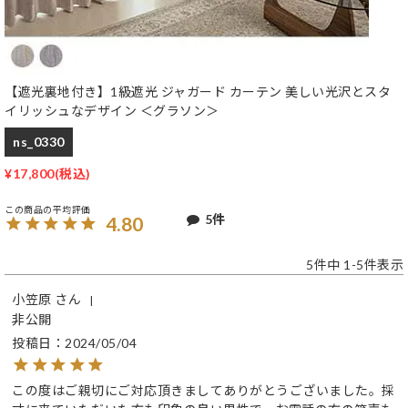
【遮光裏地付き】1級遮光 ジャガード カーテン 美しい光沢とスタ
イリッシュなデザイン ＜グラソン＞
ns_0330
¥
17,800
5
4.80
5
件中
1
-
5
件表示
小笠原
非公開
投稿日
2024/05/04
この度はご親切にご対応頂きましてありがとうございました。採