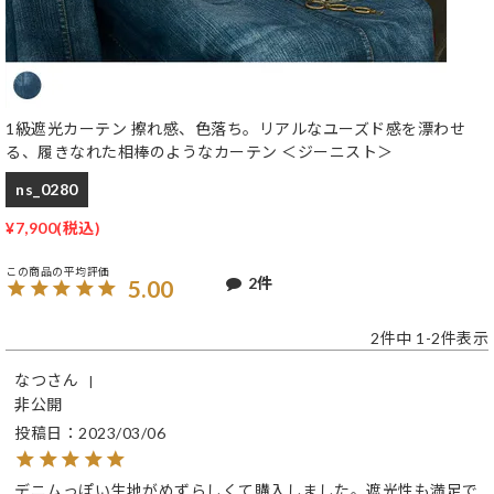
1級遮光カーテン 擦れ感、色落ち。リアルなユーズド感を漂わせ
る、履きなれた相棒のようなカーテン ＜ジーニスト＞
ns_0280
¥
7,900
2
5.00
2
件中
1
-
2
件表示
なつ
非公開
投稿日
2023/03/06
デニムっぽい生地がめずらしくて購入しました。遮光性も満足で