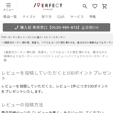
メニュー
商品一覧
テイスト
測り方
Q&A
サービス
特集
購入前 専用窓口
【0120-989-872】
土日祝OK
TOP
カーテンをシリーズごとに選ぶ
ストリートカーテン
1級遮光カーテン 擦れ感、色落ち。リアルなユーズド感を漂わせる、履きなれた相棒のようなカーテン
1級遮光カーテン 擦れ感、色落ち。リアルなユーズド感を漂わせる、履きなれた
相棒のようなカーテン ＜ジーニスト＞ レビュー | パーフェクトスペースカーテン
館
レビューを投稿していただくと100ポイントプレゼン
ト
レビューを投稿していただくと、レビュー1件につき100ポイント
をプレゼントいたします。
レビューの投稿方法
商品詳細ページの「レビューを書く」をクリックしてください。