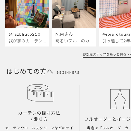
@razbliuto210
N.Mさん
@joia_otsug
我が家のカーテンが新しくなりました🌼早起きが超絶苦手な私が、思わず朝カーテンを開けて光合成するようになったステンドグラスカーテン…！
明るいブルーのカーテンで、部屋全体が明るく。白を基調とした部屋にぴったりです。
お部屋スナップをもっと見る >>
はじめての方へ
BEGINNERS
カーテンの採寸方法
/ 測り方
フルオーダーとイー
カーテンやロールスクリーンなどのサイ
当店は「フルオーダーカ