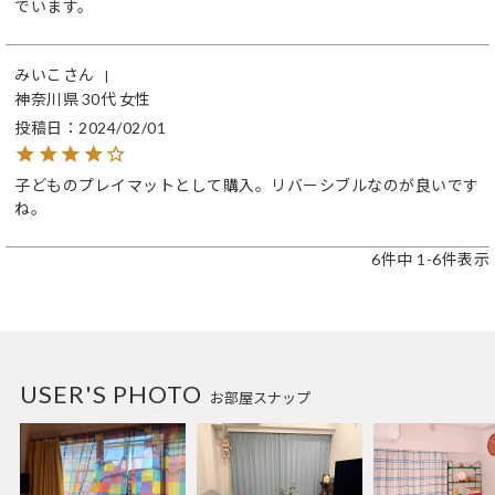
でいます。
みいこ
神奈川県
30代
女性
投稿日
2024/02/01
子どものプレイマットとして購入。リバーシブルなのが良いです
ね。
6
件中
1
-
6
件表示
USER'S PHOTO
お部屋スナップ