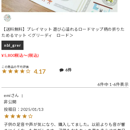
【送料無料】プレイマット 遊び心溢れるロードマップ柄の折りた
ためるマット ＜グリーディ ロード＞
nbl_grer
¥
5,800
税込
〜
6
4.17
6
件中
1
-
6
件表示
emi
非公開
投稿日
2025/01/13
子供の足音や声が気になり、購入してました。以前よりも音が響