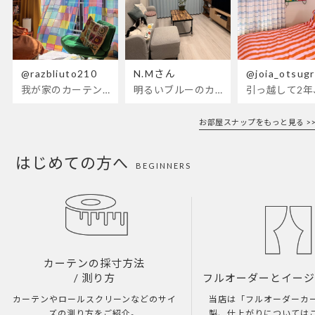
@razbliuto210
N.Mさん
@joia_otsug
我が家のカーテンが新しくなりました🌼早起きが超絶苦手な私が、思わず朝カーテンを開けて光合成するようになったステンドグラスカーテン…！
明るいブルーのカーテンで、部屋全体が明るく。白を基調とした部屋にぴったりです。
お部屋スナップをもっと見る >>
はじめての方へ
BEGINNERS
カーテンの採寸方法
/ 測り方
フルオーダーとイー
カーテンやロールスクリーンなどのサイ
当店は「フルオーダーカ
ズの測り方をご紹介。
製、仕上がりについては