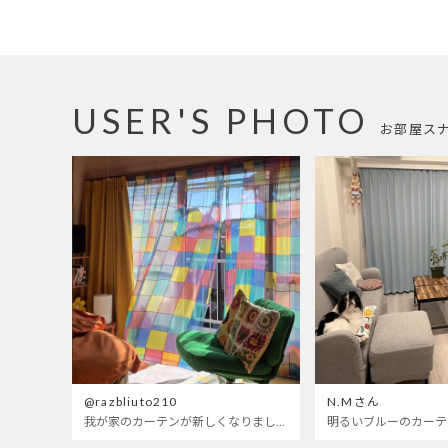
USER'S PHOTO
お部屋ス
@razbliuto210
N.Mさん
我が家のカーテンが新しくなりました🌼早起きが超絶苦手な私が、思わず朝カーテンを開けて光合成するようになったステンドグラスカーテン…！