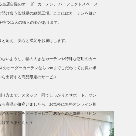
てる当店自慢のオーダーカーテン。
パーフェクトスペース
で請け負う茨城県の縫製工場。ここにはカーテンを縫い
を持つ15人の職人の姿があります。
」
りと応え、安心と満足をお届けします。
のないような、幅の大きなカーテンや特殊な窓用のカー
スのオーダーカーテンなら1cmまでこだわってお買い求
から出荷する商品限定のサービス
測り方まで、スタッフ一同でしっかりとサポート。サン
なる商品が御座いましたら、お気軽に無料オンライン相
店のカーテンをオーダーして、あなたのお部屋・リビン
上げてみませんか？