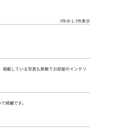
7
件中
1
-
7
件表示
入。掲載している写真も素敵でお部屋のインテリ
ので綺麗です。