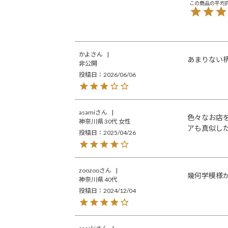
かよ
あまりない
非公開
投稿日
2026/06/06
asami
色々なお店を
神奈川県
30代
女性
アも真似し
投稿日
2025/04/26
zoozoo
幾何学模様
神奈川県
40代
投稿日
2024/12/04