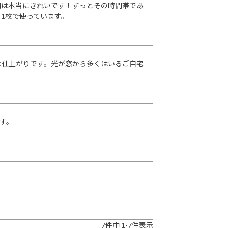
間は本当にきれいです！ずっとその時間帯であ
1枚で使っています。
な仕上がりです。光が窓から多くはいるご自宅
す。
7
件中
1
-
7
件表示