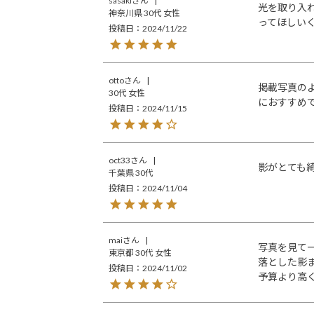
sasaki
光を取り入
神奈川県
30代
女性
ってほしい
投稿日
2024/11/22
otto
掲載写真の
30代
女性
におすすめ
投稿日
2024/11/15
oct33
影がとても
千葉県
30代
投稿日
2024/11/04
mai
写真を見て一
東京都
30代
女性
落とした影ま
投稿日
2024/11/02
予算より高