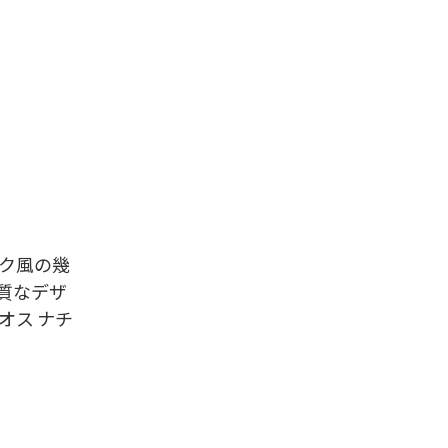
ーク風の幾
質なデザ
オス ナチ