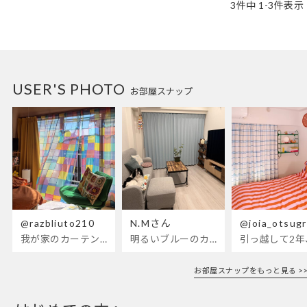
3
件中
1
-
3
件表示
USER'S PHOTO
お部屋スナップ
@razbliuto210
N.Mさん
@joia_otsug
我が家のカーテンが新しくなりました🌼早起きが超絶苦手な私が、思わず朝カーテンを開けて光合成するようになったステンドグラスカーテン…！
明るいブルーのカーテンで、部屋全体が明るく。白を基調とした部屋にぴったりです。
お部屋スナップをもっと見る >>