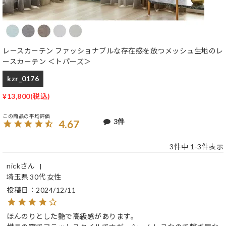
レースカーテン ファッショナブルな存在感を放つメッシュ生地のレ
ースカーテン ＜トパーズ＞
kzr_0176
¥
13,800
3
4.67
3
件中
1
-
3
件表示
nick
埼玉県
30代
女性
投稿日
2024/12/11
ほんのりとした艶で高級感があります。
