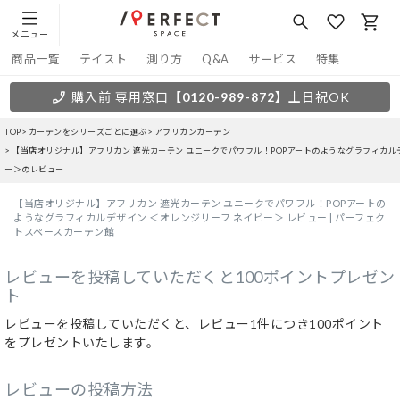
メニュー
商品一覧
テイスト
測り方
Q&A
サービス
特集
購入前 専用窓口
【0120-989-872】
土日祝OK
TOP
カーテンをシリーズごとに選ぶ
アフリカンカーテン
【当店オリジナル】アフリカン 遮光カーテン ユニークでパワフル！POPアートのようなグラフィカル
ー＞のレビュー
【当店オリジナル】アフリカン 遮光カーテン ユニークでパワフル！POPアートの
ようなグラフィカルデザイン ＜オレンジリーフ ネイビー＞ レビュー | パーフェク
トスペースカーテン館
レビューを投稿していただくと100ポイントプレゼン
ト
レビューを投稿していただくと、レビュー1件につき100ポイント
をプレゼントいたします。
レビューの投稿方法