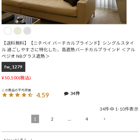
【送料無料】【ニチベイ バーチカルブラインド】シングルスタイ
ル 過ごしやすさに特化した、高遮熱バーチカルブラインド ＜アル
ペジオ NBグラス遮熱＞
fw_1279
¥
50,100
34
4.59
34
件中
1
-
10
件表示
1
2
…
4