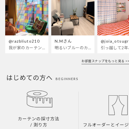
@razbliuto210
N.Mさん
@joia_otsug
我が家のカーテンが新しくなりました🌼早起きが超絶苦手な私が、思わず朝カーテンを開けて光合成するようになったステンドグラスカーテン…！
明るいブルーのカーテンで、部屋全体が明るく。白を基調とした部屋にぴったりです。
お部屋スナップをもっと見る >>
はじめての方へ
BEGINNERS
カーテンの採寸方法
/ 測り方
フルオーダーとイー