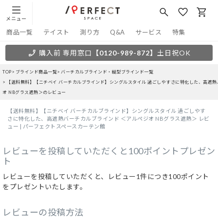
メニュー
商品一覧
テイスト
測り方
Q&A
サービス
特集
購入前 専用窓口
【0120-989-872】
土日祝OK
TOP
ブラインド商品一覧
バーチカルブラインド・縦型ブラインド一覧
【送料無料】【ニチベイ バーチカルブラインド】シングルスタイル 過ごしやすさに特化した、高遮熱
オ NBグラス遮熱＞のレビュー
【送料無料】【ニチベイ バーチカルブラインド】シングルスタイル 過ごしやす
さに特化した、高遮熱バーチカルブラインド ＜アルペジオ NBグラス遮熱＞ レビ
ュー | パーフェクトスペースカーテン館
レビューを投稿していただくと100ポイントプレゼン
ト
レビューを投稿していただくと、レビュー1件につき100ポイント
をプレゼントいたします。
レビューの投稿方法