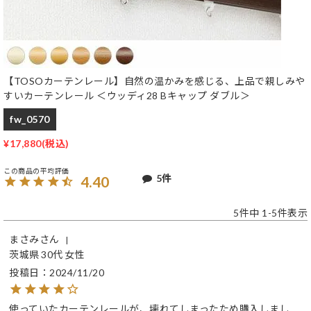
【TOSOカーテンレール】自然の温かみを感じる、上品で親しみや
すいカーテンレール ＜ウッディ28 Bキャップ ダブル＞
fw_0570
¥
17,880
5
4.40
5
件中
1
-
5
件表示
まさみ
茨城県
30代
女性
投稿日
2024/11/20
使っていたカーテンレールが、壊れてしまったため購入しまし