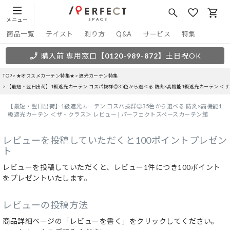
メニュー
商品一覧
テイスト
測り方
Q&A
サービス
特集
購入前 専用窓口
【0120-989-872】
土日祝OK
TOP
★オススメカーテン特集★
遮光カーテン特集
【最短・翌日出荷】1級遮光カーテン コスパ抜群◎35色から選べる 防炎×高機能1級遮光カーテン ＜
【最短・翌日出荷】1級遮光カーテン コスパ抜群◎35色から選べる 防炎×高機能1
級遮光カーテン ＜ザ・クラス＞ レビュー | パーフェクトスペースカーテン館
レビューを投稿していただくと100ポイントプレゼン
ト
レビューを投稿していただくと、レビュー1件につき100ポイント
をプレゼントいたします。
レビューの投稿方法
商品詳細ページの「レビューを書く」をクリックしてください。