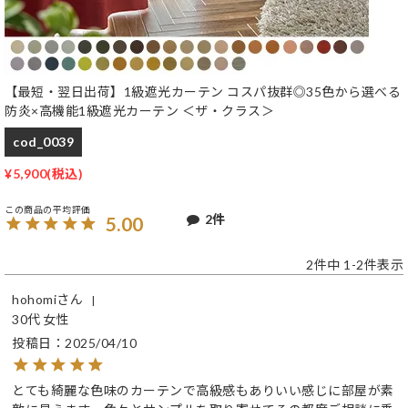
【最短・翌日出荷】1級遮光カーテン コスパ抜群◎35色から選べる
防炎×高機能1級遮光カーテン ＜ザ・クラス＞
cod_0039
¥
5,900
2
5.00
2
件中
1
-
2
件表示
hohomi
30代
女性
投稿日
2025/04/10
とても綺麗な色味のカーテンで高級感もありいい感じに部屋が素