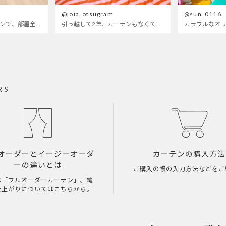
@joia_otsugram
@sun_0116
明るいブルーのカーテンで、部屋全体が明るく。白を基調とした部屋にぴったりです。
引っ越して2年、カーテンもなくて放置されてた部屋wせめてもの可愛くしたくてつけたベットカバーもサイズが合ってないので思いっきり全部変えてみたら、遂に生まれ変わった〜
RS
オーダーとイージーオーダ
カーテンの購入方法
ーの違いとは
ご購入の際の入力方法などをご
は「フルオーダーカーテン」。縫
仕上がりについてはこちらから。