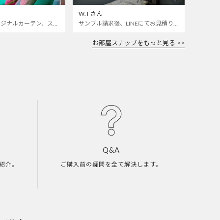
W.Tさん
カラフルなオリジナルカーテン、ステンドグラスレースをお迎えしました🌈 いつも開けっぱなしの寝室とお仕事部屋の仕切りカーテンにしました 🫣❣️
サンプル請求後、LINEにてお見積り依頼をしました。 部屋によく合います。 ありがとうございました。
お部屋スナップをもっと見る >>
Q&A
紹介。
ご購入前の疑問を全て解決します。