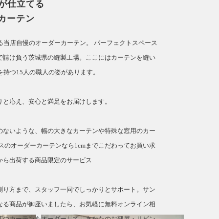
人が仕立てる
カーテン
てる当店自慢のオーダーカーテン。
パーフェクトスペース
で請け負う茨城県の縫製工場。ここにはカーテンを縫い
を持つ15人の職人の姿があります。
」
りと応え、安心と満足をお届けします。
のないような、幅の大きなカーテンや特殊な窓用のカー
スのオーダーカーテンなら1cmまでこだわってお買い求
から出荷する商品限定のサービス
測り方まで、スタッフ一同でしっかりとサポート。サン
なる商品が御座いましたら、お気軽に無料オンライン相
店のカーテンをオーダーして、あなたのお部屋・リビン