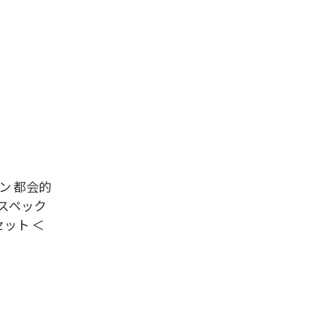
ン 都会的
スペック
ット ＜