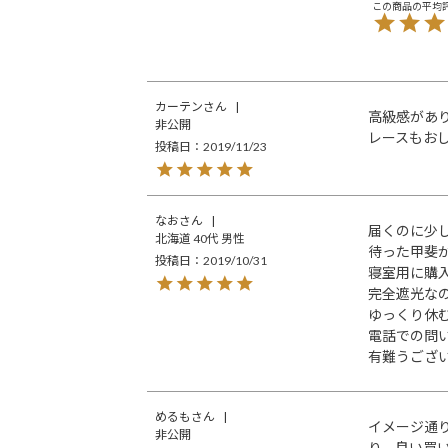
カーテン
高級感があ
非公開
レースもお
投稿日
2019/11/23
なお
届くのに少し
北海道
40代
男性
待った甲斐
投稿日
2019/10/31
寝室用に購入
完全遮光なの
ゆっくり休
電話での問
有難うござ
めるも
イメージ通
非公開
り、良い買