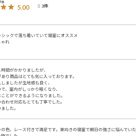
5.00
3
りシックで落ち着いていて寝室にオススメ

しゃれ
時間がかかりましたが、

があり商品はとても気に入っております。

しましたが生地感も良く、

で、室内がしっかり暗くなり、

むことができるようになりました。

い合わせ対応もとても丁寧でした。

いました。
りの色、レース付きで満足です。東向きの寝室で朝日の強さに悩んでい
い物でした。