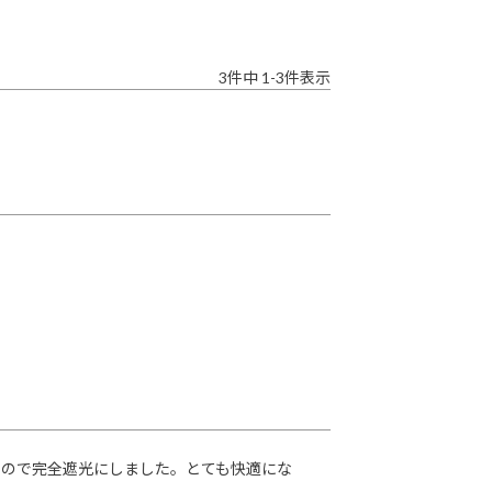
3
件中
1
-
3
件表示
たので完全遮光にしました。とても快適にな