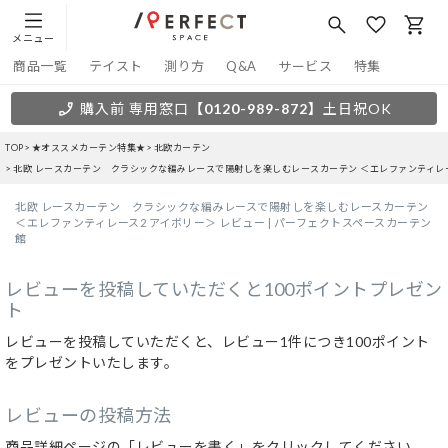
メニュー
商品一覧
テイスト
測り方
Q&A
サービス
特集
購入前 専用窓口
【0120-989-872】
土日祝OK
TOP
★オススメカーテン特集★
北欧カーテン
北欧 レースカーテン クラシックな編みレースで陽射しを楽しむレースカーテン ＜エレファンティレ
北欧 レースカーテン クラシックな編みレースで陽射しを楽しむレースカーテン
＜エレファンティレース2 アイボリー＞ レビュー | パーフェクトスペースカーテン
館
レビューを投稿していただくと100ポイントプレゼン
ト
レビューを投稿していただくと、レビュー1件につき100ポイント
をプレゼントいたします。
レビューの投稿方法
商品詳細ページの「レビューを書く」をクリックしてください。