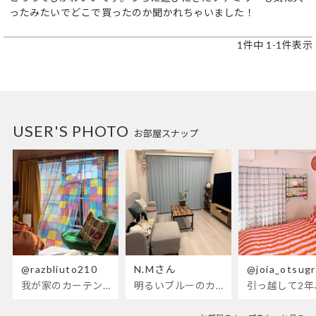
ったみたいでどこで買ったのか聞かれちゃいました！
1
件中
1
-
1
件表示
USER'S PHOTO
お部屋スナップ
@razbliuto210
N.Mさん
@joia_otsug
我が家のカーテンが新しくなりました🌼早起きが超絶苦手な私が、思わず朝カーテンを開けて光合成するようになったステンドグラスカーテン…！
明るいブルーのカーテンで、部屋全体が明るく。白を基調とした部屋にぴったりです。