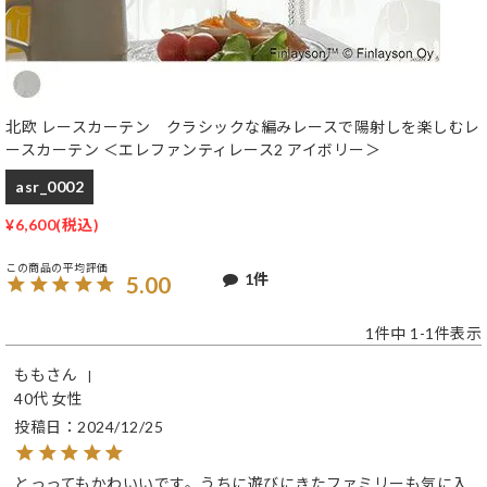
北欧 レースカーテン クラシックな編みレースで陽射しを楽しむレ
ースカーテン ＜エレファンティレース2 アイボリー＞
asr_0002
¥
6,600
1
5.00
1
件中
1
-
1
件表示
もも
40代
女性
投稿日
2024/12/25
とっってもかわいいです。うちに遊びにきたファミリーも気に入