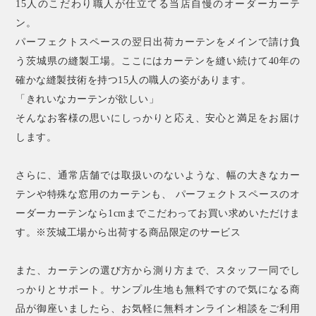
15人のこだわり職人が仕立てる当店自慢のオーダーカーテ
ン。
パーフェクトスペースの翌日出荷カーテンをメインで請け負
う茨城県の縫製工場。ここにはカーテンを縫い続けて40年の
確かな縫製技術を持つ15人の職人の姿があります。
「きれいなカーテンが欲しい」
そんなお客様の思いにしっかりと応え、安心と満足をお届け
します。
さらに、通常店舗では取扱いのないような、幅の大きなカー
テンや特殊な窓用のカーテンも、 パーフェクトスペースのオ
ーダーカーテンなら1cmまでこだわってお買い求めいただけま
す。※茨城工場から出荷する商品限定のサービス
また、カーテンの選び方から測り方まで、スタッフ一同でし
っかりとサポート。サンプル生地も無料ですので気になる商
品が御座いましたら、お気軽に無料オンライン相談をご利用