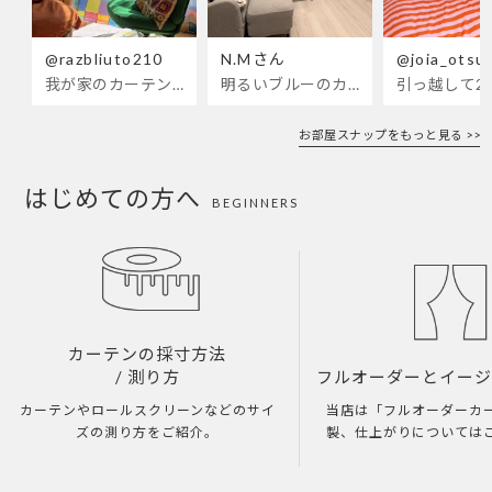
@razbliuto210
N.Mさん
@joia_otsu
我が家のカーテンが新しくなりました🌼早起きが超絶苦手な私が、思わず朝カーテンを開けて光合成するようになったステンドグラスカーテン…！
明るいブルーのカーテンで、部屋全体が明るく。白を基調とした部屋にぴったりです。
お部屋スナップをもっと見る >>
はじめての方へ
BEGINNERS
カーテンの採寸方法
/ 測り方
フルオーダーとイー
カーテンやロールスクリーンなどのサイ
当店は「フルオーダーカ
ズの測り方をご紹介。
製、仕上がりについては