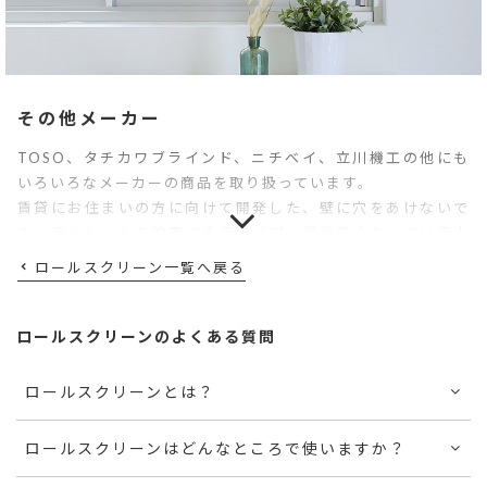
その他メーカー
TOSO、タチカワブラインド、ニチベイ、立川機工の他にも
いろいろなメーカーの商品を取り扱っています。
賃貸にお住まいの方に向けて開発した、壁に穴をあけないで
カーテンレールを設置できるタイプ、最近多くなっている小
窓用の小さいサイズなど、お客様の声をカタチにしたサービ
ロールスクリーン一覧へ戻る
スも充実〇お急ぎの時でも安心の”翌日出荷”の商品も人気で
す。
ロールスクリーンのよくある質問
機能性や使いやすさ、デザイン性、コストパフォーマンス、
サスティナブルなモノ作り等、
ロールスクリーンとは？
きっと、あなたの暮らしに合うロールスクリーンが見つかる
はず。
ロールスクリーンはどんなところで使いますか？