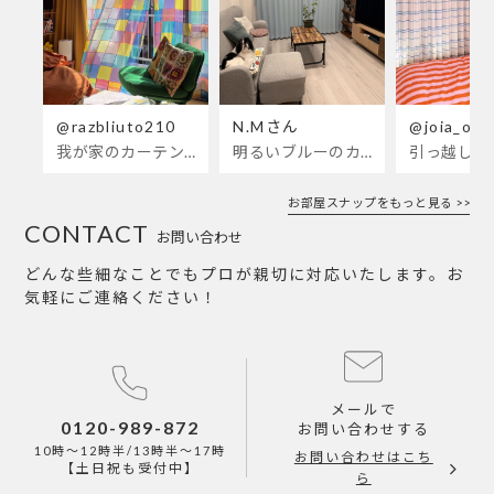
@razbliuto210
N.Mさん
@joia_ots
我が家のカーテンが新しくなりました🌼早起きが超絶苦手な私が、思わず朝カーテンを開けて光合成するようになったステンドグラスカーテン…！
明るいブルーのカーテンで、部屋全体が明るく。白を基調とした部屋にぴったりです。
お部屋スナップをもっと見る >>
CONTACT
お問い合わせ
どんな些細なことでもプロが親切に対応いたします。お
気軽にご連絡ください！
メールで
0120-989-872
お問い合わせする
10時～12時半/13時半～17時
お問い合わせはこち
【土日祝も受付中】
ら