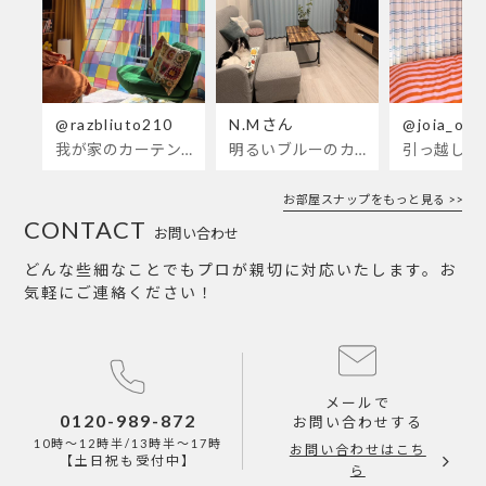
@razbliuto210
N.Mさん
@joia_ots
我が家のカーテンが新しくなりました🌼早起きが超絶苦手な私が、思わず朝カーテンを開けて光合成するようになったステンドグラスカーテン…！
明るいブルーのカーテンで、部屋全体が明るく。白を基調とした部屋にぴったりです。
お部屋スナップをもっと見る >>
CONTACT
お問い合わせ
どんな些細なことでもプロが親切に対応いたします。お
気軽にご連絡ください！
メールで
0120-989-872
お問い合わせする
10時～12時半/13時半～17時
お問い合わせはこち
【土日祝も受付中】
ら