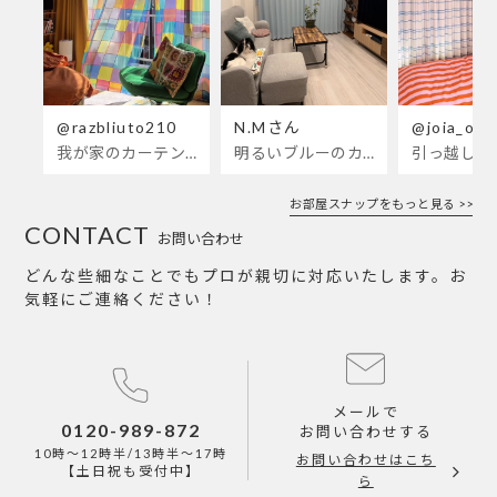
@razbliuto210
N.Mさん
@joia_ots
我が家のカーテンが新しくなりました🌼早起きが超絶苦手な私が、思わず朝カーテンを開けて光合成するようになったステンドグラスカーテン…！
明るいブルーのカーテンで、部屋全体が明るく。白を基調とした部屋にぴったりです。
お部屋スナップをもっと見る >>
CONTACT
お問い合わせ
どんな些細なことでもプロが親切に対応いたします。お
気軽にご連絡ください！
メールで
0120-989-872
お問い合わせする
10時～12時半/13時半～17時
お問い合わせはこち
【土日祝も受付中】
ら