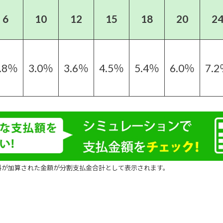
6
10
12
15
18
20
2
.8％
3.0％
3.6％
4.5％
5.4％
6.0％
7.
料が加算された金額が分割支払金合計として表示されます。