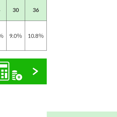
4
30
36
2％
9.0％
10.8％