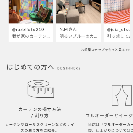
@razbliuto210
N.Mさん
@joia_otsu
我が家のカーテンが新しくなりました🌼早起きが超絶苦手な私が、思わず朝カーテンを開けて光合成するようになったステンドグラスカーテン…！
明るいブルーのカーテンで、部屋全体が明るく。白を基調とした部屋にぴったりです。
お部屋スナップをもっと見る >>
はじめての方へ
BEGINNERS
カーテンの採寸方法
/ 測り方
フルオーダーとイー
カーテンやロールスクリーンなどのサイ
当店は「フルオーダーカ
ズの測り方をご紹介。
製、仕上がりについては