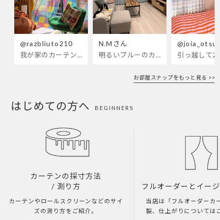
@razbliuto210
N.Mさん
@joia_otsu
我が家のカーテンが新しくなりました🌼早起きが超絶苦手な私が、思わず朝カーテンを開けて光合成するようになったステンドグラスカーテン…！
明るいブルーのカーテンで、部屋全体が明るく。白を基調とした部屋にぴったりです。
お部屋スナップをもっと見る >>
はじめての方へ
BEGINNERS
カーテンの採寸方法
/ 測り方
フルオーダーとイー
カーテンやロールスクリーンなどのサイ
当店は「フルオーダーカ
ズの測り方をご紹介。
製、仕上がりについては