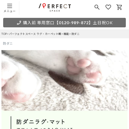
メニュー
購入前 専用窓口
【0120-989-872】
土日祝OK
TOP
パーフェクトスペース ラグ・カーペット館
機能
防ダニ
防ダニ