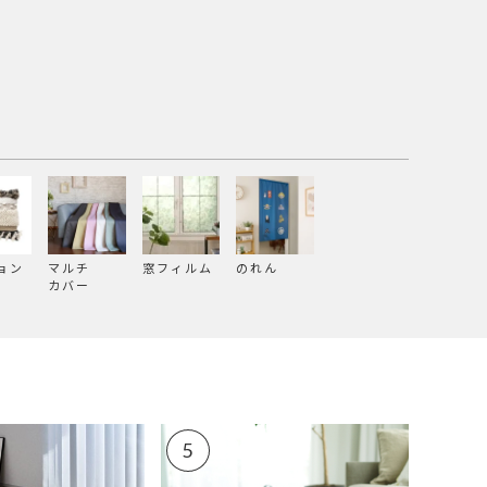
ョン
マルチ
窓フィルム
のれん
カバー