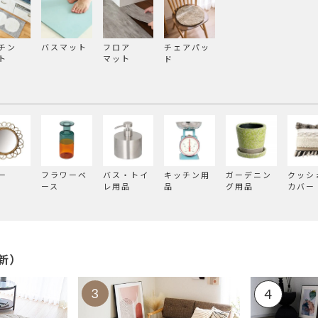
チン
バスマット
フロア
チェアパッ
ト
マット
ド
ー
フラワーベ
バス・トイ
キッチン用
ガーデニン
クッシ
ース
レ用品
品
グ用品
カバー
新）