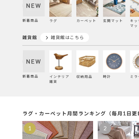
新着商品
ラグ
カーペット
玄関マット
キッ
マッ
雑貨館
雑貨館はこちら
新着商品
インテリア
収納用品
時計
ミラ
雑貨
ラグ・カーペット月間ランキング（毎月1日更