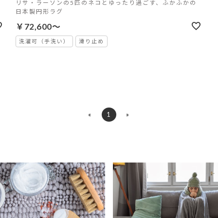
リサ・ラーソンの5匹のネコとゆったり過ごす、ふかふかの
日本製円形ラグ
￥72,600～
洗濯可（手洗い）
滑り止め
«
1
»