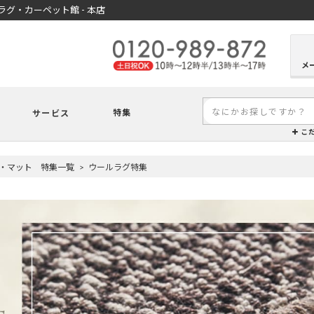
グ・カーペット館 - 本店
メ
特集
サービス
こ
・マット 特集一覧
ウールラグ特集