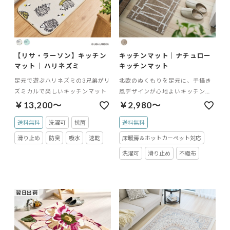
【リサ・ラーソン】キッチン
キッチンマット｜ナチュロー
マット｜ ハリネズミ
キッチンマット
足元で遊ぶハリネズミの3兄弟がリ
北欧のぬくもりを足元に、手描き
ズミカルで楽しいキッチンマット
風デザインが心地よいキッチンマ
ット
￥13,200～
￥2,980～
送料無料
洗濯可
抗菌
送料無料
滑り止め
防臭
吸水
速乾
床暖房＆ホットカーペット対応
洗濯可
滑り止め
不織布
翌日出荷