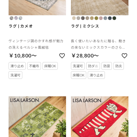
ラグ | カメオ
ラグ | ミクシス
ヴィンテージ調のかすれ感が魅力
長く使いたいあなたに贈る、飽き
の洗えるペルシャ風絨毯
の来ないミックスカラーのさらふ
わラグ
￥10,800～
￥28,800～
滑り止め
不織布
床暖OK
洗濯可
防ダニ
防音
防炎
洗濯可
床暖OK
滑り止め