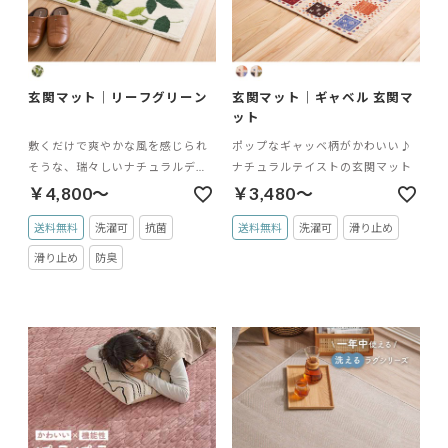
玄関マット｜リーフグリーン
玄関マット｜ギャベル 玄関マ
ット
敷くだけで爽やかな風を感じられ
ポップなギャッベ柄がかわいい♪
そうな、瑞々しいナチュラルデザ
ナチュラルテイストの玄関マット
インの玄関マット
￥4,800～
￥3,480～
送料無料
洗濯可
抗菌
送料無料
洗濯可
滑り止め
滑り止め
防臭