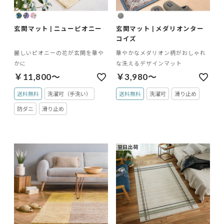
玄関マット | ニューピオニー
玄関マット | メダリオンター
コイズ
麗しいピオニーの花が玄関を華や
華やかなメダリオン柄がおしゃれ
かに
な洗えるデザインマット
￥11,800～
￥3,980～
送料無料
洗濯可（手洗い）
送料無料
洗濯可
滑り止め
防ダニ
滑り止め
翌日出荷