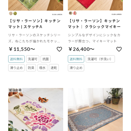
【リサ・ラーソン】キッチン
【リサ・ラーソン】キッチン
マット | スケッチA
マット｜ クラシックマイキー
リサ・ラーソンのスケッチシリー
シンプルなデザインにシックなカ
ズ、ねこたちが描かれたモケット
ラーが際立つ、マイキーマット
織のキッチンマット
￥11,550～
￥26,400～
送料無料
洗濯可
抗菌
送料無料
洗濯可（手洗い）
滑り止め
防臭
吸水
速乾
滑り止め
翌日出荷