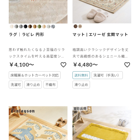
ラグ｜ラビレ 円形
マット | エリーゼ 玄関マット
思わず触れたくなる♪至福のリラ
格調高いクラシックデザインを丈
ックスタイムを叶える高密度シャ
夫で高級感のあるシェニール織で
ギーラグ
表現した玄関マット
￥4,100～
￥4,480～
床暖房＆ホットカーペット対応
送料無料
洗濯可（手洗い）
洗濯可
滑り止め
不織布
滑り止め
翌日出荷