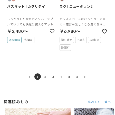
バスマット | カラリデイ
ラグ | ニュータウン2
しっかりした吸水力とリバーシブ
キッズスペースにぴったり！ミニ
ルでいつでも快適に使えるマット
カー遊びが楽しくなる洗えるキッ
ズラグ
￥2,480～
￥6,980～
送料無料
洗濯可
滑り止め
不織布
床暖OK
洗濯可
«
1
2
3
4
5
6
»
関連読みもの
読みもの一覧へ