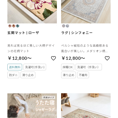
玄関マット | ローザ
ラグ | シンフォニー
見れば見るほど美しい大柄デザイ
ペルシャ絨毯のような高級感ある
ンの花柄マット
風合いが美しい。メダリオン柄の
ジャカード織りラグ
￥12,800～
￥12,800～
送料無料
洗濯可(手洗い)
床暖OK
洗濯可（手洗い）
防ダニ
滑り止め
滑り止め
不織布