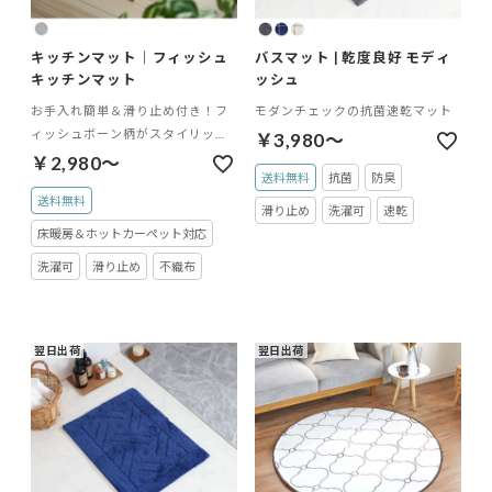
キッチンマット｜フィッシュ
バスマット | 乾度良好 モディ
キッチンマット
ッシュ
お手入れ簡単＆滑り止め付き！フ
モダンチェックの抗菌速乾マット
ィッシュボーン柄がスタイリッシ
￥3,980～
ュな足元を彩るキッチンマット
￥2,980～
送料無料
抗菌
防臭
送料無料
滑り止め
洗濯可
速乾
床暖房＆ホットカーペット対応
洗濯可
滑り止め
不織布
翌日出荷
翌日出荷