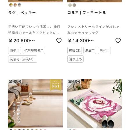
ラグ｜ベッキー
コルネ | フェネートル
手洗い可能でいつも清潔に、幾何
アシンメトリーなラインがおしゃ
学模様のアールをアクセントにポ
れなナチュラルラグ
ップで心躍る色合いに魅了される
￥20,800～
￥14,300～
ラグ
防ダニ
抗菌基布使用
床暖OK
洗濯可
防ダニ
洗濯可（手洗い）
滑り止め
翌日出荷
翌日出荷