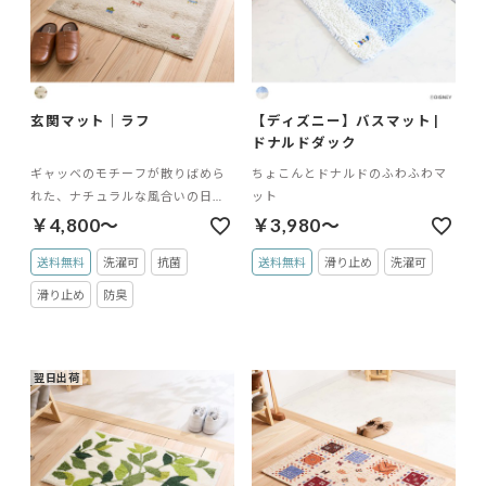
玄関マット｜ラフ
【ディズニー】バスマット |
ドナルドダック
ギャッベのモチーフが散りばめら
ちょこんとドナルドのふわふわマ
れた、ナチュラルな風合いの日本
ット
製ウィルトン織マット
￥4,800～
￥3,980～
送料無料
洗濯可
抗菌
送料無料
滑り止め
洗濯可
滑り止め
防臭
翌日出荷