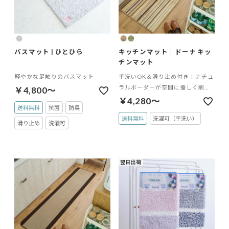
バスマット | ひとひら
キッチンマット｜ドーナ キッ
チンマット
軽やかな足触りのバスマット
手洗いOK＆滑り止め付き！ナチュ
ラルボーダーが空間に優しく馴染
￥4,800～
み、穏やかで心地よいキッチンマ
￥4,280～
送料無料
抗菌
防臭
ット
送料無料
洗濯可（手洗い）
滑り止め
洗濯可
翌日出荷