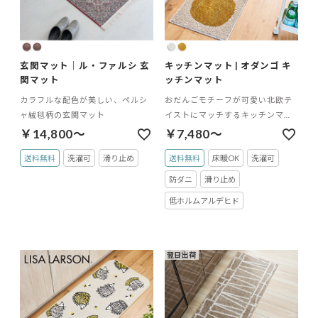
玄関マット｜ル・ファルシ 玄
キッチンマット | オダンゴ キ
関マット
ッチンマット
カラフルな配色が美しい、ペルシ
おだんごモチーフが可愛い北欧テ
ャ絨毯柄の玄関マット
イストにマッチするキッチンマッ
ト
￥14,800～
￥7,480～
送料無料
洗濯可
滑り止め
送料無料
床暖OK
洗濯可
防ダニ
滑り止め
低ホルムアルデヒド
翌日出荷