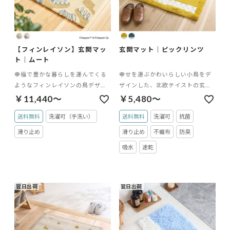
【フィンレイソン】玄関マッ
玄関マット｜ピックリンツ
ト｜ムート
幸福で豊かな暮らしを運んでくる
幸せを運ぶかわいらしい小鳥をデ
ようなフィンレイソンの鳥デザイ
ザインした、北欧テイストの玄関
ンラグ
マット
￥11,440～
￥5,480～
送料無料
洗濯可（手洗い）
送料無料
洗濯可
抗菌
滑り止め
滑り止め
不織布
防臭
吸水
速乾
翌日出荷
翌日出荷