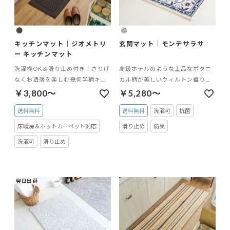
キッチンマット｜ジオメトリ
玄関マット｜モンテサラサ
ー キッチンマット
洗濯機OK＆滑り止め付き！さりげ
高級ホテルのような上品なボタニ
なくお洒落を楽しむ幾何学柄キッ
カル柄が美しいウィルトン織りの
チンマット
玄関マット
￥3,800～
￥5,280～
送料無料
送料無料
洗濯可
抗菌
床暖房＆ホットカーペット対応
滑り止め
防臭
洗濯可
滑り止め
翌日出荷