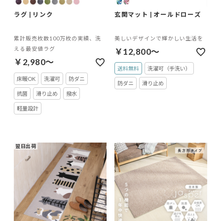
ラグ | リンク
玄関マット | オールドローズ
累計販売枚数100万枚の実績、洗
美しいデザインで輝かしい生活を
える最安値ラグ
￥12,800～
￥2,980～
送料無料
洗濯可（手洗い）
床暖OK
洗濯可
防ダニ
防ダニ
滑り止め
抗菌
滑り止め
撥水
軽量設計
翌日出荷