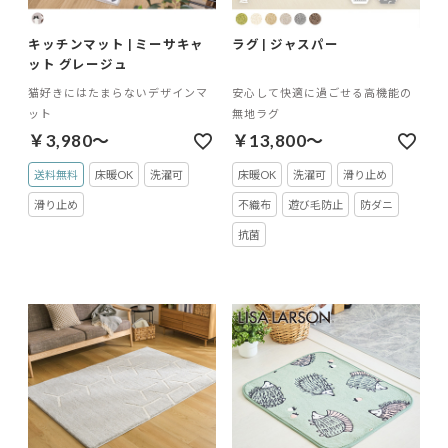
キッチンマット | ミーサキャ
ラグ | ジャスパー
ット グレージュ
猫好きにはたまらないデザインマ
安心して快適に過ごせる高機能の
ット
無地ラグ
￥3,980～
￥13,800～
送料無料
床暖OK
洗濯可
床暖OK
洗濯可
滑り止め
滑り止め
不織布
遊び毛防止
防ダニ
抗菌