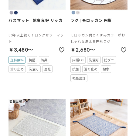
バスマット | 乾度良好 リッカ
ラグ | モロッカン 円形
30年以上続く！ロングセラーマッ
モロッカン柄とくすみカラーがお
ト
しゃれな洗える円形ラグ
￥3,480～
￥2,680～
送料無料
抗菌
防臭
床暖OK
洗濯可
防ダニ
滑り止め
洗濯可
速乾
抗菌
滑り止め
撥水
軽量設計
翌日出荷