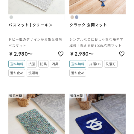
バスマット | クリーキン
クラック 玄関マット
ドビー織のデザインが素敵な抗菌
シンプルなのにおしゃれな幾何学
バスマット
模様！洗える綿100%玄関マット
￥2,980～
￥2,980～
送料無料
抗菌
防臭
消臭
送料無料
床暖OK
洗濯可
滑り止め
洗濯可
滑り止め
翌日出荷
翌日出荷