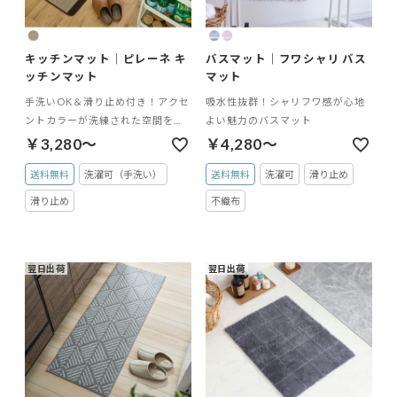
キッチンマット｜ピレーネ キ
バスマット｜フワシャリ バス
ッチンマット
マット
手洗いOK＆滑り止め付き！アクセ
吸水性抜群！シャリフワ感が心地
ントカラーが洗練された空間を演
よい魅力のバスマット
出するキッチンマット
￥3,280～
￥4,280～
送料無料
洗濯可（手洗い）
送料無料
洗濯可
滑り止め
滑り止め
不織布
翌日出荷
翌日出荷