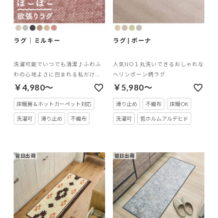
ラグ｜ミルキー
ラグ | ボーナ
洗濯可能でいつでも清潔♪ふわふ
人気NO１丸洗いできるおしゃれな
わの心地よさに包まれる私だけの
ヘリンボーン柄ラグ
くつろぎキルティングラグ
￥4,980～
￥5,980～
床暖房＆ホットカーペット対応
滑り止め
不織布
床暖OK
洗濯可
滑り止め
不織布
洗濯可
低ホルムアルデヒド
翌日出荷
翌日出荷