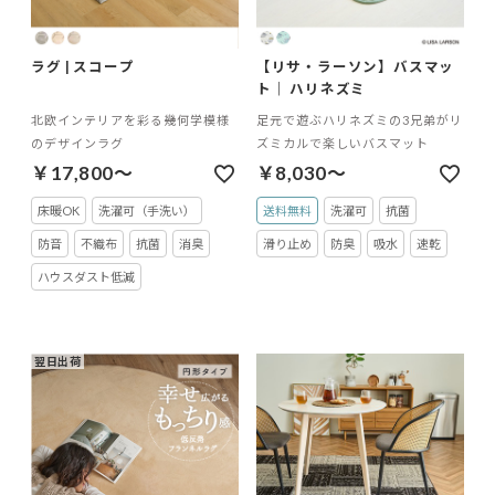
ラグ | スコープ
【リサ・ラーソン】バスマッ
ト｜ ハリネズミ
北欧インテリアを彩る幾何学模様
足元で遊ぶハリネズミの3兄弟がリ
のデザインラグ
ズミカルで楽しいバスマット
￥17,800～
￥8,030～
床暖OK
洗濯可（手洗い）
送料無料
洗濯可
抗菌
防音
不織布
抗菌
消臭
滑り止め
防臭
吸水
速乾
ハウスダスト低減
翌日出荷