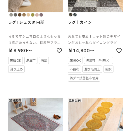
ラグ | シェスタ 円形
ラグ｜カイン
まるでマシュマロのようなもっち
汚れても安心！ニット調のデザイ
り感がたまらない、低反発フラン
ンがおしゃれなダイニングラグ
ネルラグ
￥8,980～
￥14,800～
床暖OK
洗濯可
防音
床暖OK
洗濯可（手洗い）
滑り止め
不織布
遊び毛防止
撥水
防ダニ抗菌基布使用
翌日出荷
翌日出荷