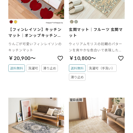
【フィンレイソン】キッチン
玄関マット｜フルーツ 玄関マ
マット｜オンップキッチンマ
ット
ット
りんごが可愛いフィンレイソンの
ウィリアムモリスの初期のパター
キッチンマット
ンを爽やかな色合いで表現した玄
関マット
￥20,900～
￥10,800～
送料無料
洗濯可
滑り止め
送料無料
洗濯可（手洗い）
滑り止め
翌日出荷