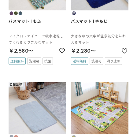
バスマット | もふ
バスマット | ゆもじ
マイクロファイバーで吸水速乾し
大きなゆの文字が温泉気分を味わ
てくれるカラフルなマット
えるマット
￥2,580～
￥2,280～
送料無料
洗濯可
抗菌
送料無料
洗濯可
滑り止め
翌日出荷