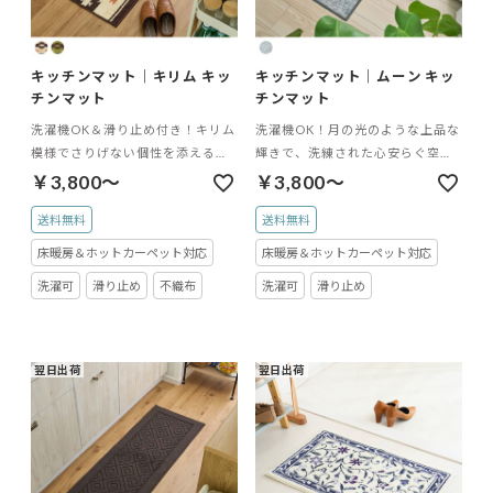
キッチンマット｜キリム キッ
キッチンマット｜ムーン キッ
チンマット
チンマット
洗濯機OK＆滑り止め付き！キリム
洗濯機OK！月の光のような上品な
模様でさりげない個性を添えるキ
輝きで、洗練された心安らぐ空間
ッチンマット
を演出するキッチンマット
￥3,800～
￥3,800～
送料無料
送料無料
床暖房＆ホットカーペット対応
床暖房＆ホットカーペット対応
洗濯可
滑り止め
不織布
洗濯可
滑り止め
翌日出荷
翌日出荷