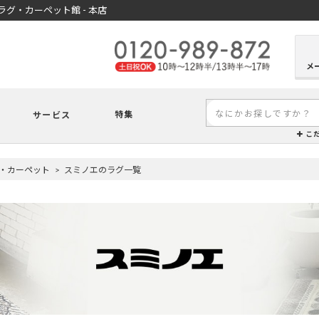
グ・カーペット館 - 本店
メ
特集
サービス
こ
・カーペット
スミノエのラグ一覧