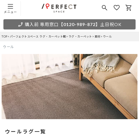
メニュー
購入前 専用窓口
【0120-989-872】
土日祝OK
TOP
パーフェクトスペース ラグ・カーペット館
ラグ・カーペット
素材
ウール
ウール
ウールラグ一覧