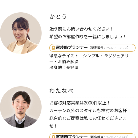
かとう
迷う前にお問い合わせください！
希望のお部屋作りを一緒にしましょう！
窓装飾プランナー
（認定番号：2507-13-2333）
得意なテイスト：シンプル・ラグジュアリ
ー・お悩み解決
出身地：長野県
わたなべ
お客様対応実績は2000件以上！
カーテン以外のスタイルも検討のお客様！
総合的なご提案は私にお任せくださいま
せ！
窓装飾プランナー
（認定番号：2608-11-2742）