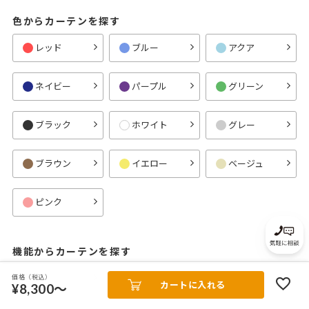
色からカーテンを探す
レッド
ブルー
アクア
ネイビー
パープル
グリーン
ブラック
ホワイト
グレー
ブラウン
イエロー
ベージュ
ピンク
機能からカーテンを探す
遮光
完全遮光
1級遮光
価格（税込）
カートに入れる
¥8,300～