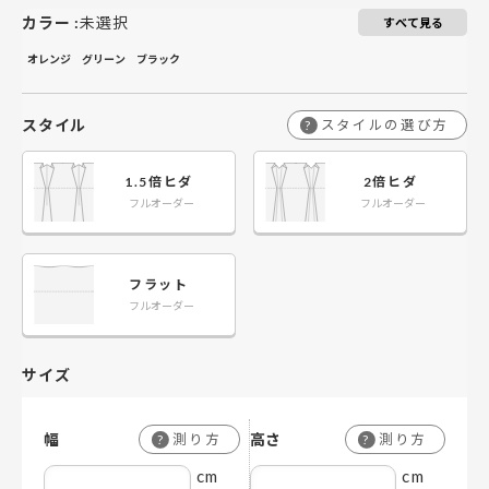
￥20,250
￥13,500
￥40,500
￥27,000
￥60,750
￥40,500
￥81,000
￥54,000
￥
￥
201～260
201～260
カラー
:
未選択
すべて見る
オレンジ
グリーン
ブラック
スタイル
スタイルの選び方
?
1.5倍ヒダ
2倍ヒダ
フルオーダー
フルオーダー
フラット
フルオーダー
サイズ
幅
高さ
測り方
測り方
?
?
cm
cm