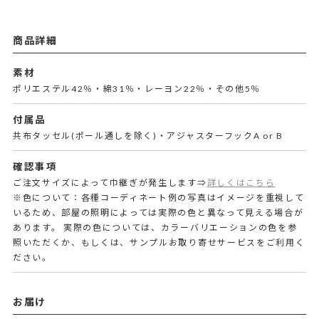
商品詳細
素材
ポリエステル42％・綿31％・レーヨン22％・その他5％
付属品
共布タッセル(ポール通しを除く)・アジャスターフックA or B
確認事項
ご注文サイズによって巾継ぎが発生します⇒
詳しくはこちら
※色について：各種コーディネート例の写真はイメージを重視して
いるため、部屋の照明によっては実際の色と異なって見える場合が
あります。 実際の色については、カラーバリエーションの色を参
照いただくか、もしくは、サンプルお取り寄せサービスをご利用く
ださい。
お届け