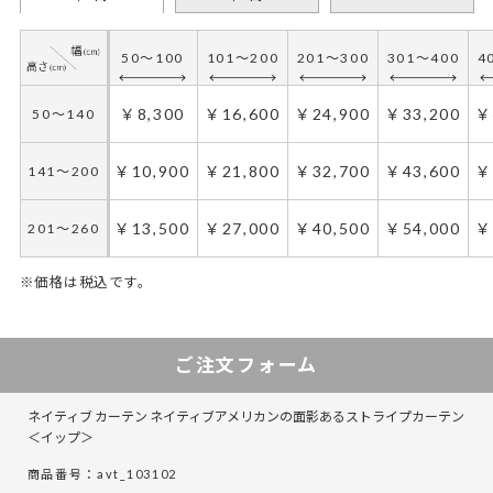
50～100
101～200
201～300
301～400
4
￥8,300
￥16,600
￥24,900
￥33,200
￥
50～140
￥10,900
￥21,800
￥32,700
￥43,600
￥
141～200
￥13,500
￥27,000
￥40,500
￥54,000
￥
201～260
※価格は税込です。
50～100
50～130
101～200
131～285
201～300
286～420
301～400
421～555
5
4
ご注文フォーム
￥12,450
￥8,300
￥24,900
￥16,600
￥37,350
￥24,900
￥49,800
￥33,200
￥
￥
50～140
50～140
ネイティブ カーテン ネイティブアメリカンの面影あるストライプカーテン
￥16,350
￥10,900
￥32,700
￥21,800
￥49,050
￥32,700
￥65,400
￥43,600
￥
￥
141～200
141～200
＜イップ＞
商品番号：avt_103102