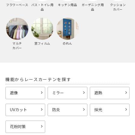
フラワーベース
バス・トイレ用
キッチン用品
ガーデニング用
クッション
品
品
カバー
マルチ
窓フィルム
のれん
カバー
機能からレースカーテンを探す
遮像
ミラー
遮熱
UVカット
防炎
採光
花粉対策