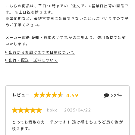
こちらの商品は、平日10時までのご注文で、6営業日出荷の商品で
す。
※土日祝を除きます。
※繁忙期など、最短営業日に出荷できないこともございますので予
めご了承ください。
メーカー直送
愛知・熊本
のいずれかの工場より、
佐川急便
で出荷
いたします。
出荷からお届けまでの日数について
出荷・配送・送料について
件
4.59
レビュー
32
koko
2025/04/22
とっても素敵なカーテンです！ 透け感もちょうど良く色が
映えます。