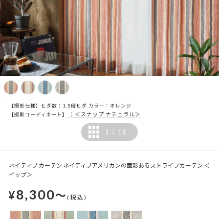
【撮影仕様】ヒダ数：1.5倍ヒダ カラー：オレンジ
：＜スナップ ナチュラル＞
【撮影コーディネート】
1
11
/
ネイティブ カーテン ネイティブアメリカンの面影あるストライプカーテン ＜
イップ＞
8,300
¥
～
(税込)