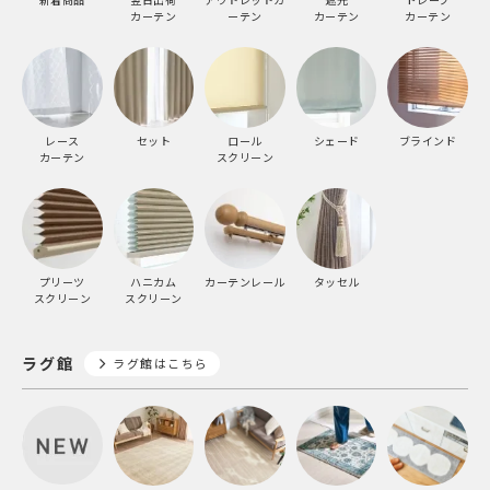
翌日出荷
アウトレットカ
遮光
ドレープ
カーテン
ーテン
カーテン
カーテン
レース
セット
ロール
シェード
ブラインド
カーテン
スクリーン
プリーツ
ハニカム
カーテンレール
タッセル
スクリーン
スクリーン
ラグ館
ラグ館はこちら